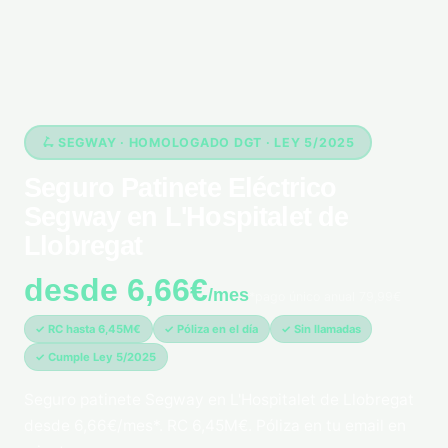
🛴 SEGWAY · HOMOLOGADO DGT · LEY 5/2025
Seguro Patinete Eléctrico
Segway en L'Hospitalet de
Llobregat
desde 6,66€
/mes
*pago único anual 79,99€
✓ RC hasta 6,45M€
✓ Póliza en el día
✓ Sin llamadas
✓ Cumple Ley 5/2025
Seguro patinete Segway en L'Hospitalet de Llobregat
desde 6,66€/mes*. RC 6,45M€. Póliza en tu email en