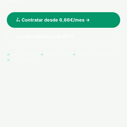
minutos.
🛴 Contratar desde 6,66€/mes →
¿Cómo registro en la DGT?
Pago 100% seguro
Póliza en tu email
Cobertura en toda España
+500 asegurados