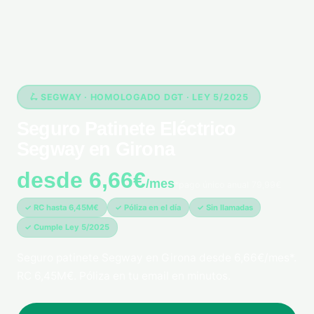
🛴 SEGWAY · HOMOLOGADO DGT · LEY 5/2025
Seguro Patinete Eléctrico
Segway en Girona
desde 6,66€
/mes
*pago único anual 79,99€
✓ RC hasta 6,45M€
✓ Póliza en el día
✓ Sin llamadas
✓ Cumple Ley 5/2025
Seguro patinete Segway en Girona desde 6,66€/mes*.
RC 6,45M€. Póliza en tu email en minutos.