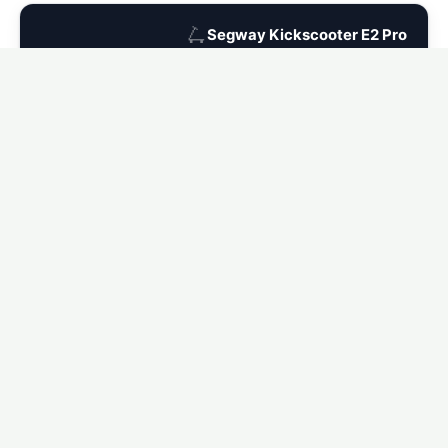
🛴
Segway Kickscooter E2 Pro
Ver seguro para Segway Kickscooter E2 Pro →
🛴
Segway Kickscooter P65
Ver seguro para Segway Kickscooter P65 →
🛴
Segway Kickscooter C2 Pro
Ver seguro para Segway Kickscooter C2 Pro →