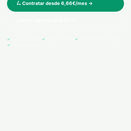
🛴 Contratar desde 6,66€/mes →
¿Cómo registro en la DGT?
Pago 100% seguro
Póliza en tu email
Cobertura en toda España
+500 asegurados