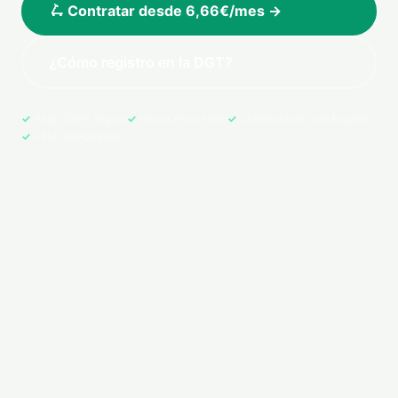
🛴 Contratar desde 6,66€/mes →
¿Cómo registro en la DGT?
Pago 100% seguro
Póliza en tu email
Cobertura en toda España
+500 asegurados