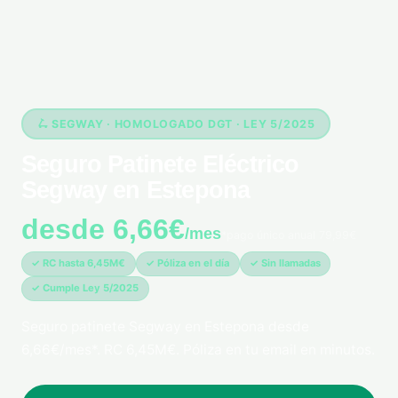
🛴 SEGWAY · HOMOLOGADO DGT · LEY 5/2025
Seguro Patinete Eléctrico
Segway en Estepona
desde 6,66€
/mes
*pago único anual 79,99€
✓ RC hasta 6,45M€
✓ Póliza en el día
✓ Sin llamadas
✓ Cumple Ley 5/2025
Seguro patinete Segway en Estepona desde
6,66€/mes*. RC 6,45M€. Póliza en tu email en minutos.