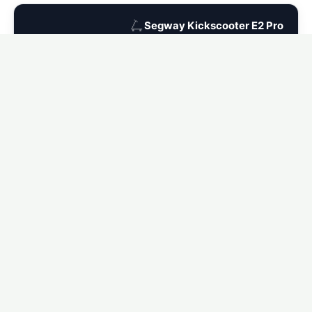
🛴
Segway Kickscooter E2 Pro
Ver seguro para Segway Kickscooter E2 Pro →
🛴
Segway Kickscooter P65
Ver seguro para Segway Kickscooter P65 →
🛴
Segway Kickscooter C2 Pro
Ver seguro para Segway Kickscooter C2 Pro →