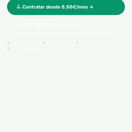
🛴 Contratar desde 6,66€/mes →
¿Cómo registro en la DGT?
Pago 100% seguro
Póliza en tu email
Cobertura en toda España
+500 asegurados