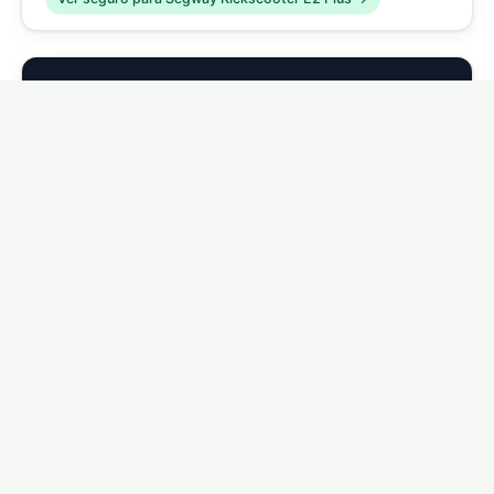
🛴
Segway Kickscooter E2 Pro
Ver seguro para Segway Kickscooter E2 Pro →
🛴
Segway Kickscooter P65
Ver seguro para Segway Kickscooter P65 →
🛴
Segway Kickscooter C2 Pro
Ver seguro para Segway Kickscooter C2 Pro →