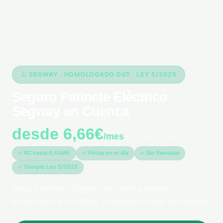
🛴 SEGWAY · HOMOLOGADO DGT · LEY 5/2025
Seguro Patinete Eléctrico
Segway en Cuenca
desde 6,66€
/mes
*pago único anual 79,99€
✓ RC hasta 6,45M€
✓ Póliza en el día
✓ Sin llamadas
✓ Cumple Ley 5/2025
Seguro patinete Segway en Cuenca desde
6,66€/mes*. RC 6,45M€. Póliza en tu email en minutos.