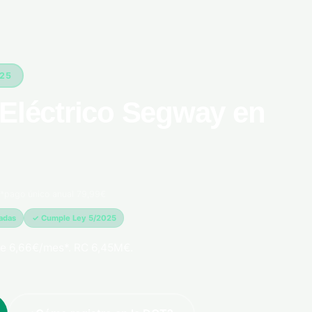
025
 Eléctrico Segway en
*pago único anual 79,99€
madas
✓ Cumple Ley 5/2025
e 6,66€/mes*. RC 6,45M€.