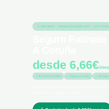
🛴 SEGWAY · HOMOLOGADO DGT · LEY 5/2
Seguro Patinete
A Coruña
desde 6,66€
/mes
✓ RC hasta 6,45M€
✓ Póliza en el día
✓ Sin lla
Seguro patinete Segway en A Coruña desd
Póliza en tu email en minutos.