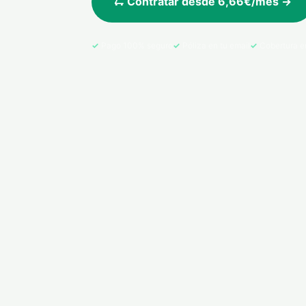
🛴 Contratar desde 6,66€/mes →
Pago 100% seguro
Póliza en tu email
Cobertura e