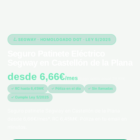
🛴 SEGWAY · HOMOLOGADO DGT · LEY 5/2025
Seguro Patinete Eléctrico
Segway en Castellón de la Plana
desde 6,66€
/mes
*pago único anual 79,99€
✓ RC hasta 6,45M€
✓ Póliza en el día
✓ Sin llamadas
✓ Cumple Ley 5/2025
Seguro patinete Segway en Castellón de la Plana
desde 6,66€/mes*. RC 6,45M€. Póliza en tu email en
minutos.