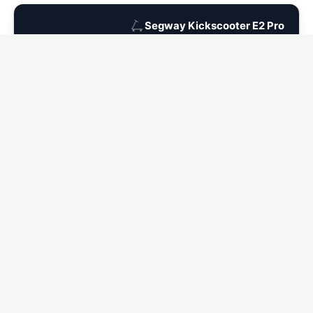
🛴
Segway Kickscooter E2 Pro
Ver seguro para Segway Kickscooter E2 Pro →
🛴
Segway Kickscooter P65
Ver seguro para Segway Kickscooter P65 →
🛴
Segway Kickscooter C2 Pro
Ver seguro para Segway Kickscooter C2 Pro →