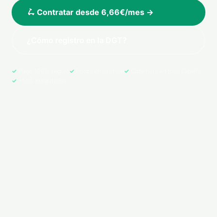
🛴 Contratar desde 6,66€/mes →
¿Cómo registro en la DGT?
Pago 100% seguro
Póliza en tu email
Cobertura en toda España
+500 asegurados