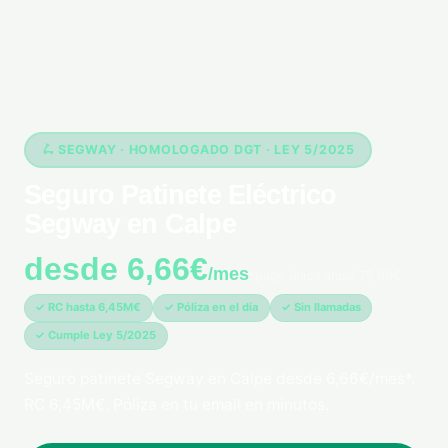
🛴 SEGWAY · HOMOLOGADO DGT · LEY 5/2025
Seguro Patinete Eléctrico
Segway en Calpe
desde 6,66€
/mes
*pago único anual 79,99€
✓ RC hasta 6,45M€
✓ Póliza en el día
✓ Sin llamadas
✓ Cumple Ley 5/2025
Seguro patinete Segway en Calpe desde 6,66€/mes*.
RC 6,45M€. Póliza en tu email en minutos.