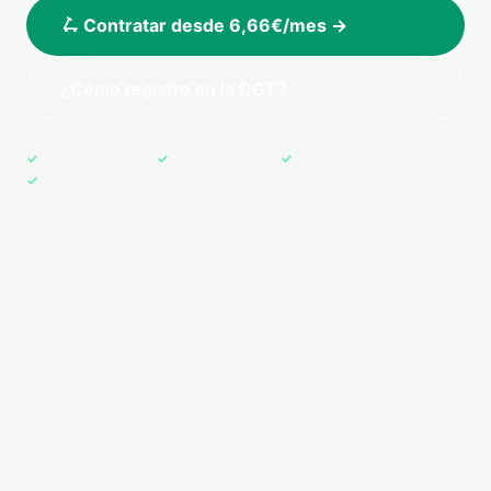
🛴 Contratar desde 6,66€/mes →
¿Cómo registro en la DGT?
Pago 100% seguro
Póliza en tu email
Cobertura en toda España
+500 asegurados