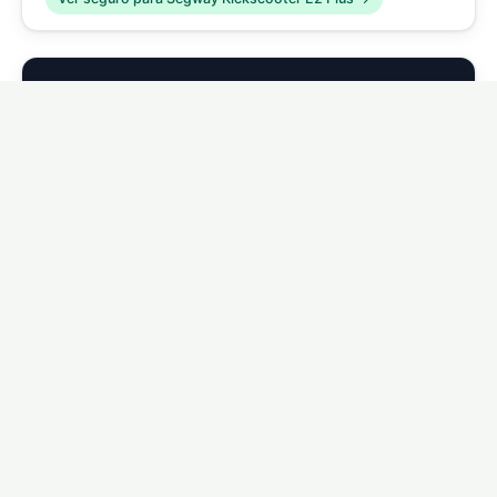
🛴
Segway Kickscooter E2 Pro
Ver seguro para Segway Kickscooter E2 Pro →
🛴
Segway Kickscooter P65
Ver seguro para Segway Kickscooter P65 →
🛴
Segway Kickscooter C2 Pro
Ver seguro para Segway Kickscooter C2 Pro →