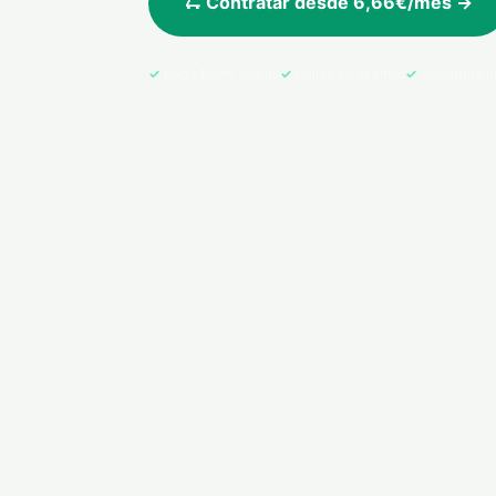
🛴 Contratar desde 6,66€/mes →
Pago 100% seguro
Póliza en tu email
Cobertura e