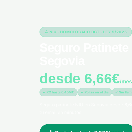
🛴 NIU · HOMOLOGADO DGT · LEY 5/2025
Seguro Patinete 
Segovia
desde 6,66€
/mes
✓ RC hasta 6,45M€
✓ Póliza en el día
✓ Sin lla
Seguro patinete NIU en Segovia desde 6,6
tu email en minutos.