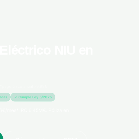
Eléctrico NIU en
*pago único anual 79,99€
madas
✓ Cumple Ley 5/2025
6€/mes*. RC 6,45M€. Póliza en