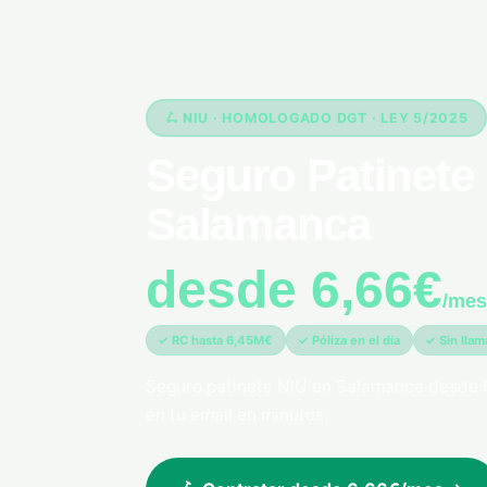
🛴 NIU · HOMOLOGADO DGT · LEY 5/2025
Seguro Patinete 
Salamanca
desde 6,66€
/mes
✓ RC hasta 6,45M€
✓ Póliza en el día
✓ Sin lla
Seguro patinete NIU en Salamanca desde 
en tu email en minutos.