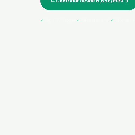
🛴 Contratar desde 6,66€/mes →
Pago 100% seguro
Póliza en tu email
Cobertura e