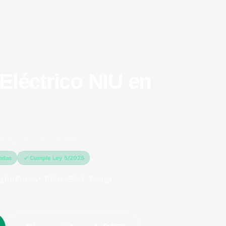
Eléctrico NIU en
*pago único anual 79,99€
madas
✓ Cumple Ley 5/2025
6,66€/mes*. RC 6,45M€. Póliza