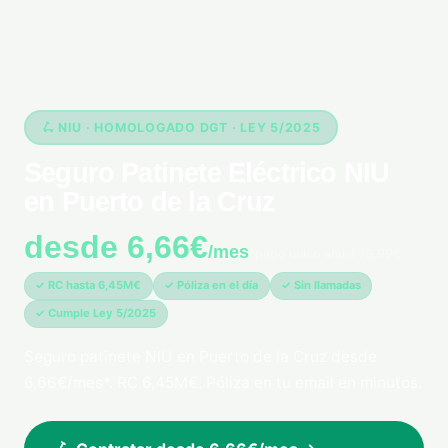
🛴 NIU · HOMOLOGADO DGT · LEY 5/2025
Seguro Patinete Eléctrico NIU
en Puerto de la Cruz
desde 6,66€
/mes
*pago único anual 79,99€
✓ RC hasta 6,45M€
✓ Póliza en el día
✓ Sin llamadas
✓ Cumple Ley 5/2025
Seguro patinete NIU en Puerto de la Cruz desde
6,66€/mes*. RC 6,45M€. Póliza en tu email en minutos.