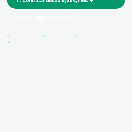
🛴 Contratar desde 6,66€/mes →
¿Cómo registro en la DGT?
Pago 100% seguro
Póliza en tu email
Cobertura en toda España
+500 asegurados