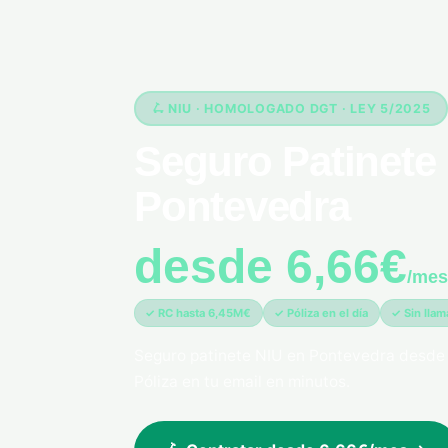
🛴 NIU · HOMOLOGADO DGT · LEY 5/2025
Seguro Patinete 
Pontevedra
desde 6,66€
/mes
✓ RC hasta 6,45M€
✓ Póliza en el día
✓ Sin lla
Seguro patinete NIU en Pontevedra desde
Póliza en tu email en minutos.