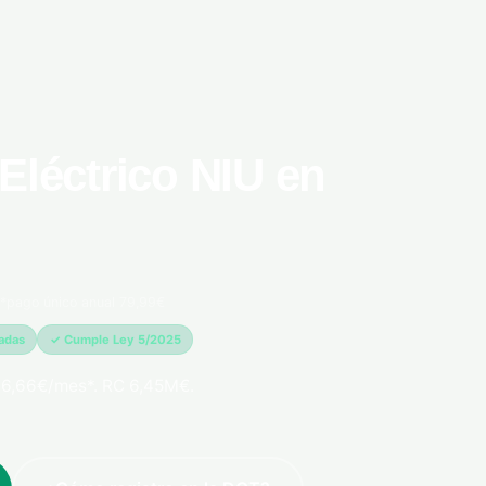
Eléctrico NIU en
*pago único anual 79,99€
madas
✓ Cumple Ley 5/2025
 6,66€/mes*. RC 6,45M€.