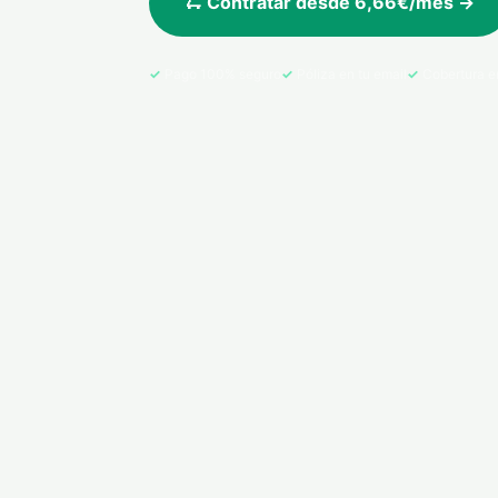
🛴 Contratar desde 6,66€/mes →
Pago 100% seguro
Póliza en tu email
Cobertura e