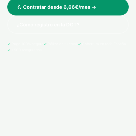
🛴 Contratar desde 6,66€/mes →
¿Cómo registro en la DGT?
Pago 100% seguro
Póliza en tu email
Cobertura en toda España
+500 asegurados