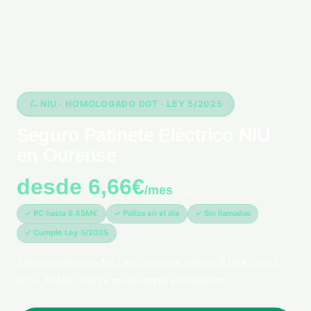
🛴 NIU · HOMOLOGADO DGT · LEY 5/2025
Seguro Patinete Eléctrico NIU
en Ourense
desde 6,66€
/mes
*pago único anual 79,99€
✓ RC hasta 6,45M€
✓ Póliza en el día
✓ Sin llamadas
✓ Cumple Ley 5/2025
Seguro patinete NIU en Ourense desde 6,66€/mes*.
RC 6,45M€. Póliza en tu email en minutos.