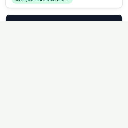
🛴
NIU KQi 200P
Ver seguro para NIU KQi 200P →
🛴
NIU KQi 300P
Ver seguro para NIU KQi 300P →
🛴
NIU KQi Air
Ver seguro para NIU KQi Air →