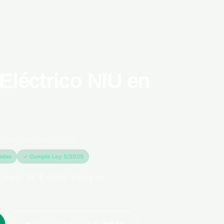
Eléctrico NIU en
*pago único anual 79,99€
madas
✓ Cumple Ley 5/2025
€/mes*. RC 6,45M€. Póliza en