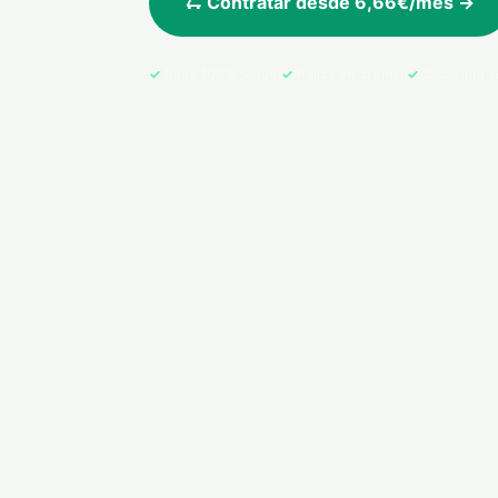
🛴 Contratar desde 6,66€/mes →
Pago 100% seguro
Póliza en tu email
Cobertura e