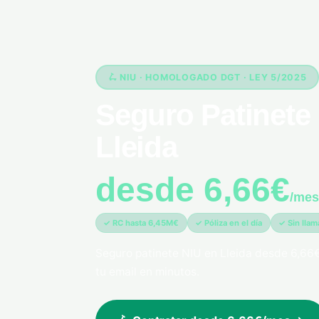
🛴 NIU · HOMOLOGADO DGT · LEY 5/2025
Seguro Patinete 
Lleida
desde 6,66€
/mes
✓ RC hasta 6,45M€
✓ Póliza en el día
✓ Sin lla
Seguro patinete NIU en Lleida desde 6,66
tu email en minutos.