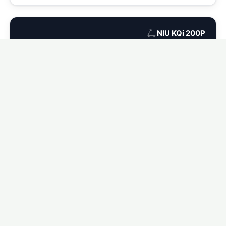
🛴
NIU KQi 200P
Ver seguro para NIU KQi 200P →
🛴
NIU KQi 300P
Ver seguro para NIU KQi 300P →
🛴
NIU KQi Air
Ver seguro para NIU KQi Air →