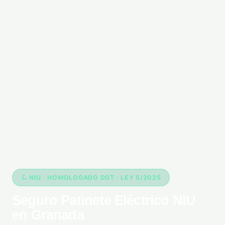
🛴 NIU · HOMOLOGADO DGT · LEY 5/2025
Seguro Patinete Eléctrico NIU
en Granada