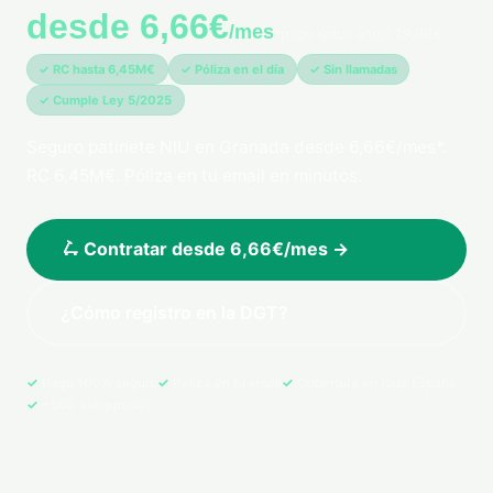
desde 6,66€
/mes
*pago único anual 79,99€
✓ RC hasta 6,45M€
✓ Póliza en el día
✓ Sin llamadas
✓ Cumple Ley 5/2025
Seguro patinete NIU en Granada desde 6,66€/mes*.
RC 6,45M€. Póliza en tu email en minutos.
🛴 Contratar desde 6,66€/mes →
¿Cómo registro en la DGT?
Pago 100% seguro
Póliza en tu email
Cobertura en toda España
+500 asegurados