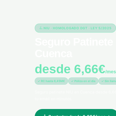
🛴 NIU · HOMOLOGADO DGT · LEY 5/2025
Seguro Patinete 
Cuenca
desde 6,66€
/mes
✓ RC hasta 6,45M€
✓ Póliza en el día
✓ Sin lla
Seguro patinete NIU en Cuenca desde 6,66
tu email en minutos.