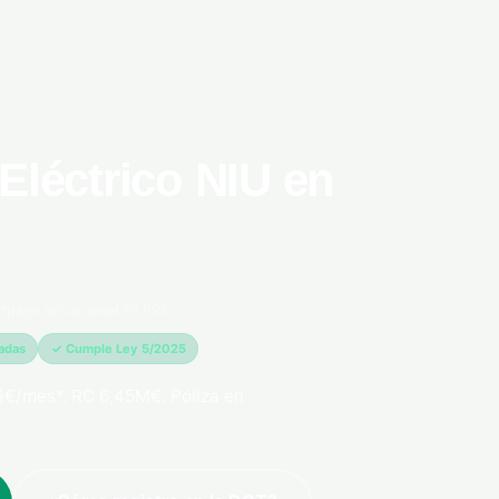
Eléctrico NIU en
*pago único anual 79,99€
madas
✓ Cumple Ley 5/2025
€/mes*. RC 6,45M€. Póliza en