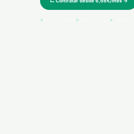
🛴 Contratar desde 6,66€/mes →
Pago 100% seguro
Póliza en tu email
Cobertura e