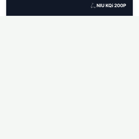
🛴
NIU KQi 200P
Ver seguro para NIU KQi 200P →
🛴
NIU KQi 300P
Ver seguro para NIU KQi 300P →
🛴
NIU KQi Air
Ver seguro para NIU KQi Air →