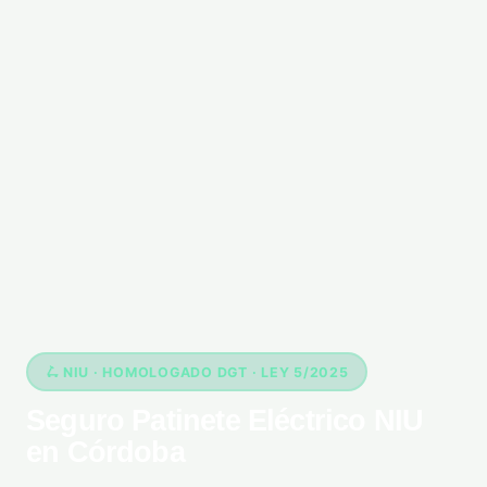
🛴 NIU · HOMOLOGADO DGT · LEY 5/2025
Seguro Patinete Eléctrico NIU
en Córdoba