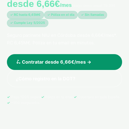
desde 6,66€
/mes
*pago único anual 79,99€
✓ RC hasta 6,45M€
✓ Póliza en el día
✓ Sin llamadas
✓ Cumple Ley 5/2025
Seguro patinete NIU en Córdoba desde 6,66€/mes*.
RC 6,45M€. Póliza en tu email en minutos.
🛴 Contratar desde 6,66€/mes →
¿Cómo registro en la DGT?
Pago 100% seguro
Póliza en tu email
Cobertura en toda España
+500 asegurados