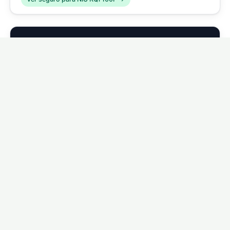
🛴
NIU KQi 200P
Ver seguro para NIU KQi 200P →
🛴
NIU KQi 300P
Ver seguro para NIU KQi 300P →
🛴
NIU KQi Air
Ver seguro para NIU KQi Air →