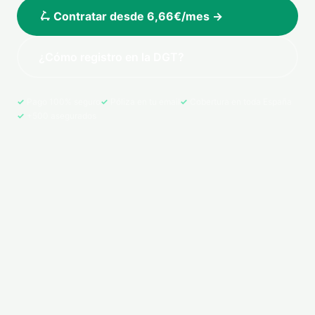
🛴 Contratar desde 6,66€/mes →
¿Cómo registro en la DGT?
Pago 100% seguro
Póliza en tu email
Cobertura en toda España
+500 asegurados