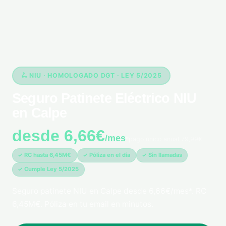
🛴 NIU · HOMOLOGADO DGT · LEY 5/2025
Seguro Patinete Eléctrico NIU
en Calpe
desde 6,66€
/mes
*pago único anual 79,99€
✓ RC hasta 6,45M€
✓ Póliza en el día
✓ Sin llamadas
✓ Cumple Ley 5/2025
Seguro patinete NIU en Calpe desde 6,66€/mes*. RC
6,45M€. Póliza en tu email en minutos.