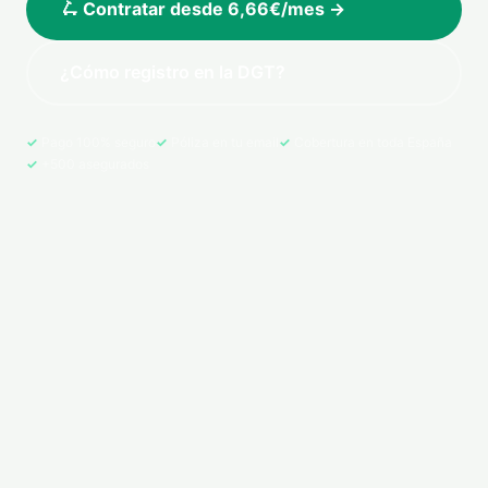
🛴 Contratar desde 6,66€/mes →
¿Cómo registro en la DGT?
Pago 100% seguro
Póliza en tu email
Cobertura en toda España
+500 asegurados