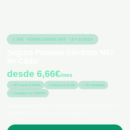
🛴 NIU · HOMOLOGADO DGT · LEY 5/2025
Seguro Patinete Eléctrico NIU
en Cádiz
desde 6,66€
/mes
*pago único anual 79,99€
✓ RC hasta 6,45M€
✓ Póliza en el día
✓ Sin llamadas
✓ Cumple Ley 5/2025
Seguro patinete NIU en Cádiz desde 6,66€/mes*. RC
6,45M€. Póliza en tu email en minutos.