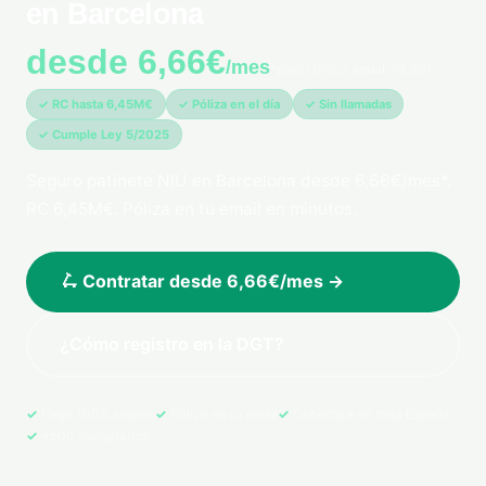
en Barcelona
desde 6,66€
/mes
*pago único anual 79,99€
✓ RC hasta 6,45M€
✓ Póliza en el día
✓ Sin llamadas
✓ Cumple Ley 5/2025
Seguro patinete NIU en Barcelona desde 6,66€/mes*.
RC 6,45M€. Póliza en tu email en minutos.
🛴 Contratar desde 6,66€/mes →
¿Cómo registro en la DGT?
Pago 100% seguro
Póliza en tu email
Cobertura en toda España
+500 asegurados