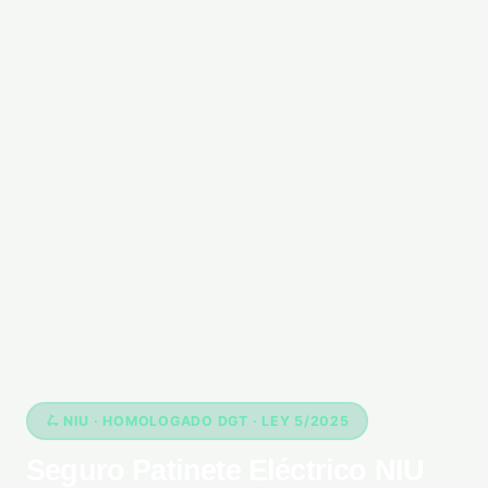
🛴 NIU · HOMOLOGADO DGT · LEY 5/2025
Seguro Patinete Eléctrico NIU