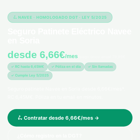
🛴 NAVEE · HOMOLOGADO DGT · LEY 5/2025
Seguro Patinete Eléctrico Navee
en Soria
desde 6,66€
/mes
*pago único anual 79,99€
✓ RC hasta 6,45M€
✓ Póliza en el día
✓ Sin llamadas
✓ Cumple Ley 5/2025
Seguro patinete Navee en Soria desde 6,66€/mes*.
RC 6,45M€. Póliza en tu email en minutos.
🛴 Contratar desde 6,66€/mes →
¿Cómo registro en la DGT?