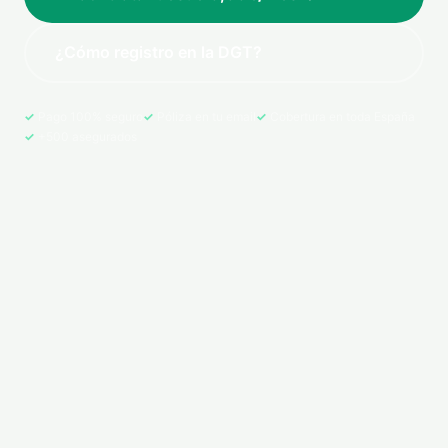
¿Cómo registro en la DGT?
Pago 100% seguro
Póliza en tu email
Cobertura en toda España
+500 asegurados