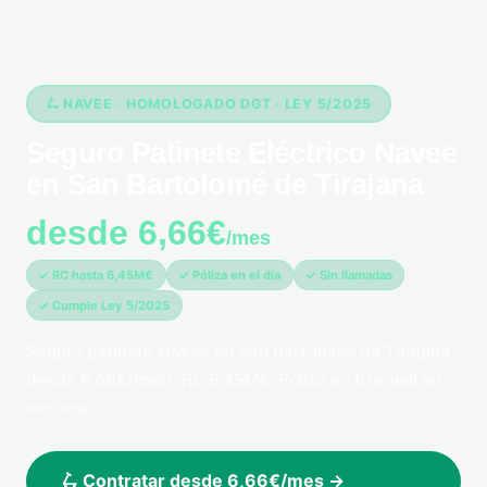
🛴 NAVEE · HOMOLOGADO DGT · LEY 5/2025
Seguro Patinete Eléctrico Navee
en San Bartolomé de Tirajana
desde 6,66€
/mes
*pago único anual 79,99€
✓ RC hasta 6,45M€
✓ Póliza en el día
✓ Sin llamadas
✓ Cumple Ley 5/2025
Seguro patinete Navee en San Bartolomé de Tirajana
desde 6,66€/mes*. RC 6,45M€. Póliza en tu email en
minutos.
🛴 Contratar desde 6,66€/mes →