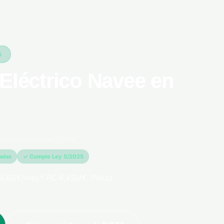
5
Eléctrico Navee en
*pago único anual 79,99€
madas
✓ Cumple Ley 5/2025
6,66€/mes*. RC 6,45M€. Póliza