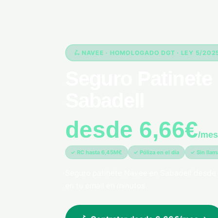
🛴 NAVEE · HOMOLOGADO DGT · LEY 5/202
Seguro Patinete 
Sabadell
desde 6,66€
/mes
✓ RC hasta 6,45M€
✓ Póliza en el día
✓ Sin lla
Seguro patinete Navee en Sabadell desde 
en tu email en minutos.