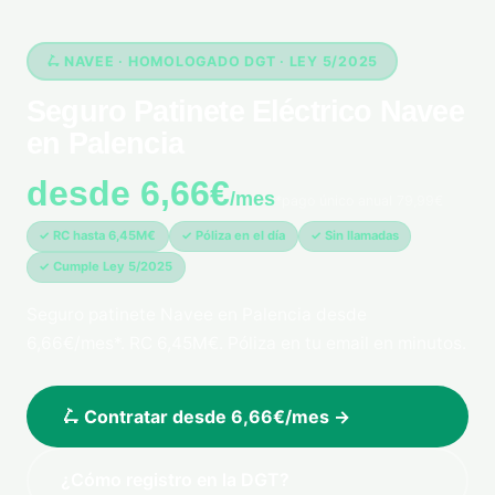
🛴 NAVEE · HOMOLOGADO DGT · LEY 5/2025
Seguro Patinete Eléctrico Navee
en Palencia
desde 6,66€
/mes
*pago único anual 79,99€
✓ RC hasta 6,45M€
✓ Póliza en el día
✓ Sin llamadas
✓ Cumple Ley 5/2025
Seguro patinete Navee en Palencia desde
6,66€/mes*. RC 6,45M€. Póliza en tu email en minutos.
🛴 Contratar desde 6,66€/mes →
¿Cómo registro en la DGT?