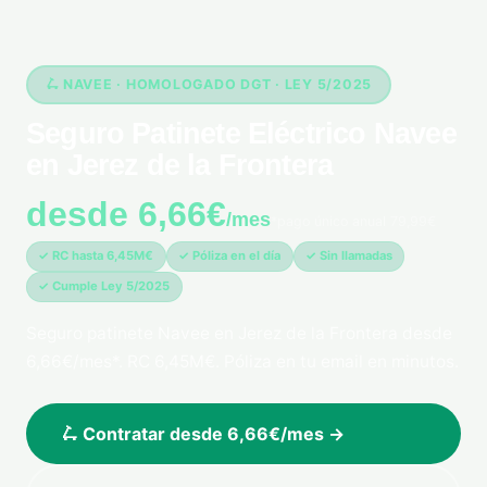
🛴 NAVEE · HOMOLOGADO DGT · LEY 5/2025
Seguro Patinete Eléctrico Navee
en Jerez de la Frontera
desde 6,66€
/mes
*pago único anual 79,99€
✓ RC hasta 6,45M€
✓ Póliza en el día
✓ Sin llamadas
✓ Cumple Ley 5/2025
Seguro patinete Navee en Jerez de la Frontera desde
6,66€/mes*. RC 6,45M€. Póliza en tu email en minutos.
🛴 Contratar desde 6,66€/mes →