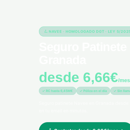
🛴 NAVEE · HOMOLOGADO DGT · LEY 5/202
Seguro Patinete 
Granada
desde 6,66€
/mes
✓ RC hasta 6,45M€
✓ Póliza en el día
✓ Sin lla
Seguro patinete Navee en Granada desde 
en tu email en minutos.