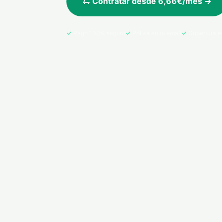
🛴 Contratar desde 6,66€/mes →
Pago 100% seguro
Póliza en tu email
Cobertura e