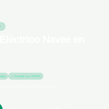
5
Eléctrico Navee en
*pago único anual 79,99€
madas
✓ Cumple Ley 5/2025
6,66€/mes*. RC 6,45M€. Póliza