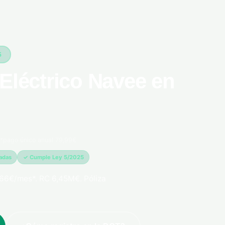
5
Eléctrico Navee en
*pago único anual 79,99€
madas
✓ Cumple Ley 5/2025
66€/mes*. RC 6,45M€. Póliza