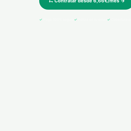
🛴 Contratar desde 6,66€/mes →
Pago 100% seguro
Póliza en tu email
Cobertura e