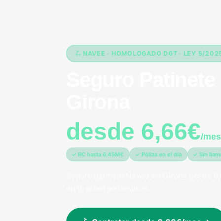
🛴 NAVEE · HOMOLOGADO DGT · LEY 5/202
Seguro Patinete 
Girona
desde 6,66€
/mes
✓ RC hasta 6,45M€
✓ Póliza en el día
✓ Sin lla
Seguro patinete Navee en Girona desde 6,
en tu email en minutos.