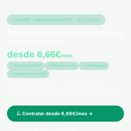
🛴 NAVEE · HOMOLOGADO DGT · LEY 5/2025
Seguro Patinete Eléctrico Navee
en Fuenlabrada
desde 6,66€
/mes
*pago único anual 79,99€
✓ RC hasta 6,45M€
✓ Póliza en el día
✓ Sin llamadas
✓ Cumple Ley 5/2025
Seguro patinete Navee en Fuenlabrada desde
6,66€/mes*. RC 6,45M€. Póliza en tu email en minutos.
🛴 Contratar desde 6,66€/mes →
¿Cómo registro en la DGT?