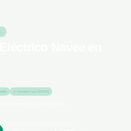
5
Eléctrico Navee en
*pago único anual 79,99€
madas
✓ Cumple Ley 5/2025
6,66€/mes*. RC 6,45M€. Póliza