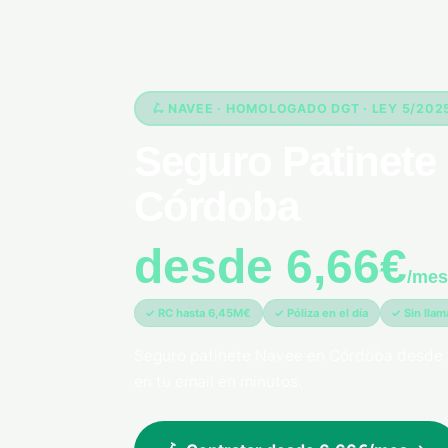
🛴 NAVEE · HOMOLOGADO DGT · LEY 5/202
Seguro Patinete 
Córdoba
desde 6,66€
/mes
✓ RC hasta 6,45M€
✓ Póliza en el día
✓ Sin lla
Seguro patinete Navee en Córdoba desde 
en tu email en minutos.