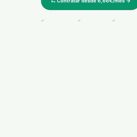
🛴 Contratar desde 6,66€/mes →
Pago 100% seguro
Póliza en tu email
Cobertura e