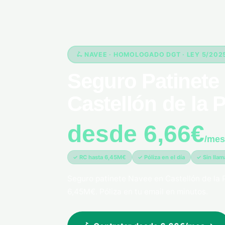
🛴 NAVEE · HOMOLOGADO DGT · LEY 5/202
Seguro Patinete 
Castellón de la 
desde 6,66€
/mes
✓ RC hasta 6,45M€
✓ Póliza en el día
✓ Sin lla
Seguro patinete Navee en Castellón de la
6,45M€. Póliza en tu email en minutos.