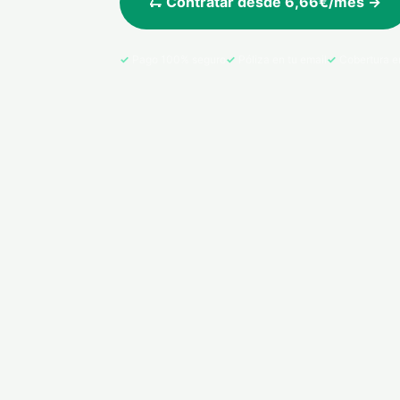
🛴 Contratar desde 6,66€/mes →
Pago 100% seguro
Póliza en tu email
Cobertura e