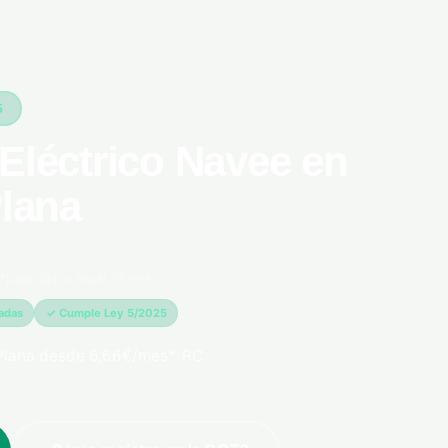
5
Eléctrico Navee en
Plana
*pago único anual 79,99€
madas
✓ Cumple Ley 5/2025
 Plana desde 6,66€/mes*. RC