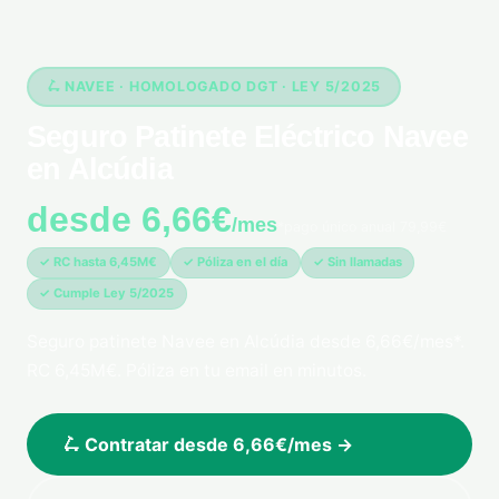
🛴 NAVEE · HOMOLOGADO DGT · LEY 5/2025
Seguro Patinete Eléctrico Navee
en Alcúdia
desde 6,66€
/mes
*pago único anual 79,99€
✓ RC hasta 6,45M€
✓ Póliza en el día
✓ Sin llamadas
✓ Cumple Ley 5/2025
Seguro patinete Navee en Alcúdia desde 6,66€/mes*.
RC 6,45M€. Póliza en tu email en minutos.
🛴 Contratar desde 6,66€/mes →