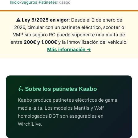
Inicio
›
Seguros
›
Patinetes
›
Kaabo
⚠️
Ley 5/2025 en vigor:
Desde el 2 de enero de
2026, circular con un patinete eléctrico, scooter o
VMP sin seguro RC puede suponerte una multa de
entre
200€ y 1.000€
y la inmovilización del vehículo.
Más información →
🛴 Sobre los patinetes Kaabo
Kaabo produce patinetes eléctricos de gama
media-alta. Los modelos Mantis y Wolf
homologados DGT son asegurables en
WirchiLive.