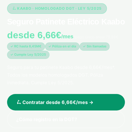
🛴 KAABO · HOMOLOGADO DGT · LEY 5/2025
Seguro Patinete Eléctrico Kaabo
desde 6,66€
/mes
*pago único anual 79,99€
✓ RC hasta 6,45M€
✓ Póliza en el día
✓ Sin llamadas
✓ Cumple Ley 5/2025
Seguro para tu patinete Kaabo desde 6,66€/mes*.
Todos los modelos homologados DGT. Póliza
inmediata. Cumple Ley 5/2025.
🛴 Contratar desde 6,66€/mes →
¿Cómo registro en la DGT?