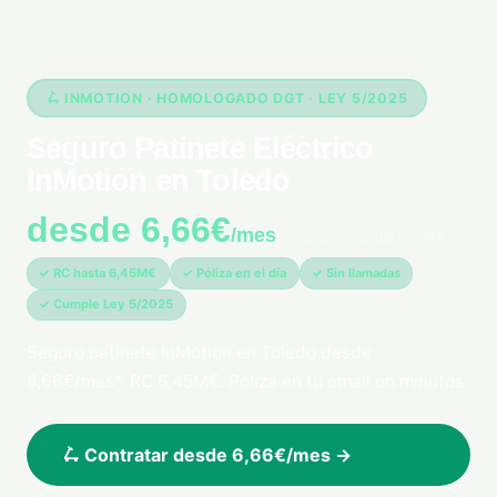
🛴 INMOTION · HOMOLOGADO DGT · LEY 5/2025
Seguro Patinete Eléctrico
InMotion en Toledo
desde 6,66€
/mes
*pago único anual 79,99€
✓ RC hasta 6,45M€
✓ Póliza en el día
✓ Sin llamadas
✓ Cumple Ley 5/2025
Seguro patinete InMotion en Toledo desde
6,66€/mes*. RC 6,45M€. Póliza en tu email en minutos.
🛴 Contratar desde 6,66€/mes →