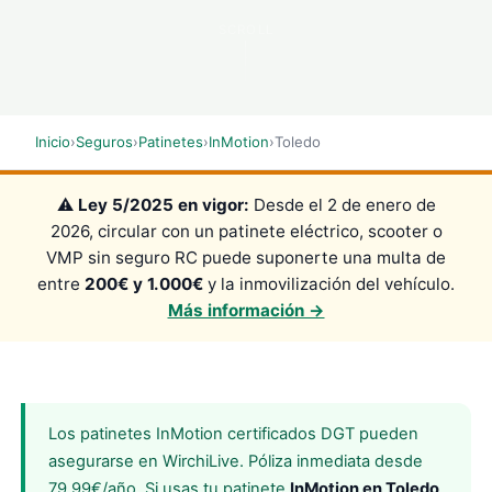
SCROLL
Inicio
›
Seguros
›
Patinetes
›
InMotion
›
Toledo
⚠️
Ley 5/2025 en vigor:
Desde el 2 de enero de
2026, circular con un patinete eléctrico, scooter o
VMP sin seguro RC puede suponerte una multa de
entre
200€ y 1.000€
y la inmovilización del vehículo.
Más información →
Los patinetes InMotion certificados DGT pueden
asegurarse en WirchiLive. Póliza inmediata desde
79,99€/año. Si usas tu patinete
InMotion en Toledo
,