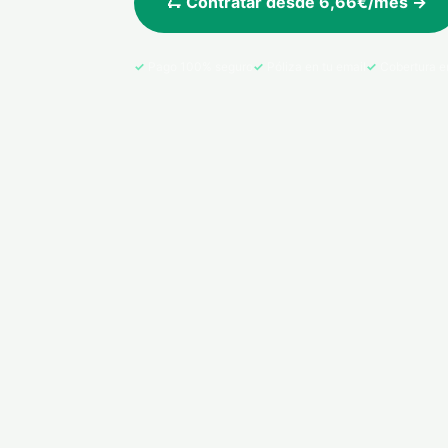
🛴 Contratar desde 6,66€/mes →
Pago 100% seguro
Póliza en tu email
Cobertura e