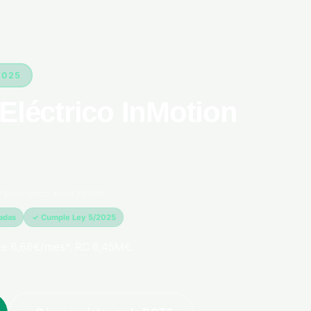
2025
Eléctrico InMotion
*pago único anual 79,99€
madas
✓ Cumple Ley 5/2025
de 6,66€/mes*. RC 6,45M€.