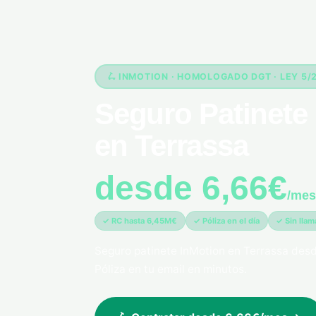
🛴 INMOTION · HOMOLOGADO DGT · LEY 5/
Seguro Patinete 
en Terrassa
desde 6,66€
/mes
✓ RC hasta 6,45M€
✓ Póliza en el día
✓ Sin lla
Seguro patinete InMotion en Terrassa des
Póliza en tu email en minutos.