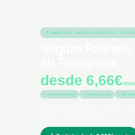
🛴 INMOTION · HOMOLOGADO DGT · LEY 5/
Seguro Patinete 
en Tarragona
desde 6,66€
/mes
✓ RC hasta 6,45M€
✓ Póliza en el día
✓ Sin lla
Seguro patinete InMotion en Tarragona de
Póliza en tu email en minutos.