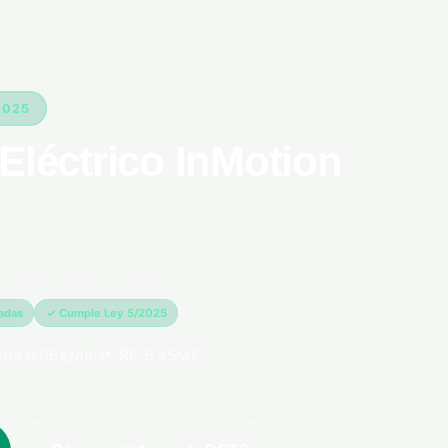
2025
Eléctrico InMotion
*pago único anual 79,99€
madas
✓ Cumple Ley 5/2025
sde 6,66€/mes*. RC 6,45M€.