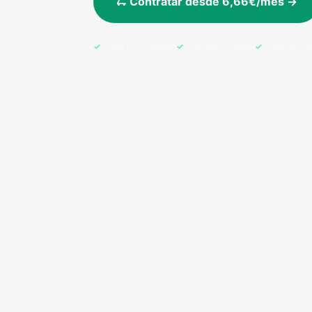
🛴 Contratar desde 6,66€/mes →
Pago 100% seguro
Póliza en tu email
Cobertura e