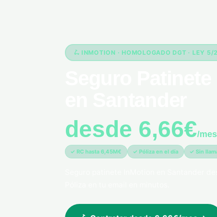
🛴 INMOTION · HOMOLOGADO DGT · LEY 5/
Seguro Patinete 
en Santander
desde 6,66€
/mes
✓ RC hasta 6,45M€
✓ Póliza en el día
✓ Sin lla
Seguro patinete InMotion en Santander d
Póliza en tu email en minutos.