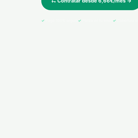
🛴 Contratar desde 6,66€/mes →
Pago 100% seguro
Póliza en tu email
Cobertura e