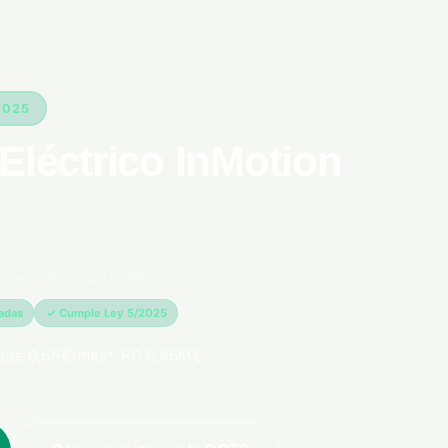
2025
Eléctrico InMotion
*pago único anual 79,99€
madas
✓ Cumple Ley 5/2025
esde 6,66€/mes*. RC 6,45M€.