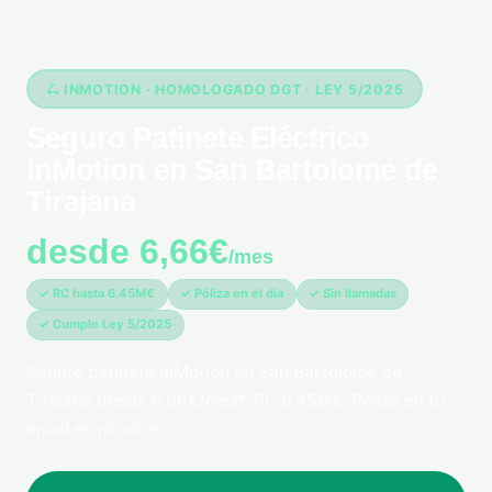
🛴 INMOTION · HOMOLOGADO DGT · LEY 5/2025
Seguro Patinete Eléctrico
InMotion en San Bartolomé de
Tirajana
desde 6,66€
/mes
*pago único anual 79,99€
✓ RC hasta 6,45M€
✓ Póliza en el día
✓ Sin llamadas
✓ Cumple Ley 5/2025
Seguro patinete InMotion en San Bartolomé de
Tirajana desde 6,66€/mes*. RC 6,45M€. Póliza en tu
email en minutos.