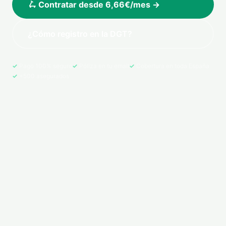
🛴 Contratar desde 6,66€/mes →
¿Cómo registro en la DGT?
Pago 100% seguro
Póliza en tu email
Cobertura en toda España
+500 asegurados