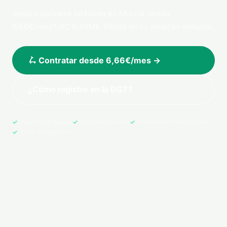
Seguro patinete InMotion en Murcia desde
6,66€/mes*. RC 6,45M€. Póliza en tu email en minutos.
🛴 Contratar desde 6,66€/mes →
¿Cómo registro en la DGT?
Pago 100% seguro
Póliza en tu email
Cobertura en toda España
+500 asegurados