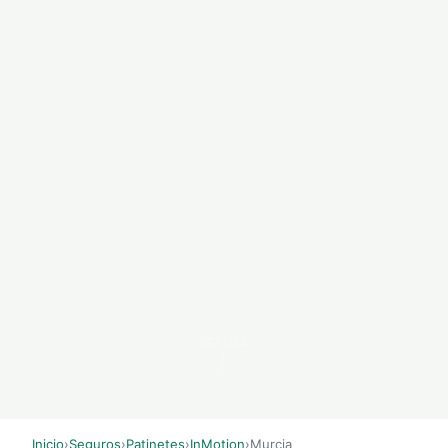
SCROLL
Inicio
›
Seguros
›
Patinetes
›
InMotion
›
Murcia