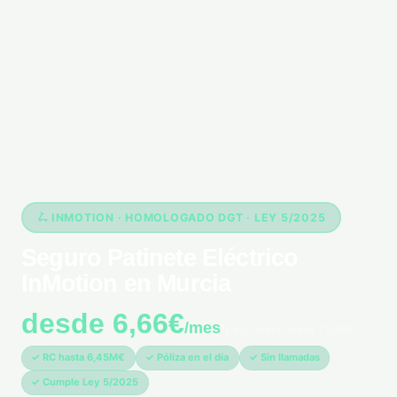
🛴 INMOTION · HOMOLOGADO DGT · LEY 5/2025
Seguro Patinete Eléctrico
InMotion en Murcia
desde 6,66€
/mes
*pago único anual 79,99€
✓ RC hasta 6,45M€
✓ Póliza en el día
✓ Sin llamadas
✓ Cumple Ley 5/2025