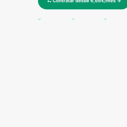
🛴 Contratar desde 6,66€/mes →
Pago 100% seguro
Póliza en tu email
Cobertura e