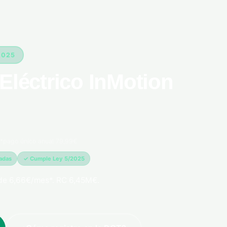
2025
Eléctrico InMotion
*pago único anual 79,99€
madas
✓ Cumple Ley 5/2025
de 6,66€/mes*. RC 6,45M€.