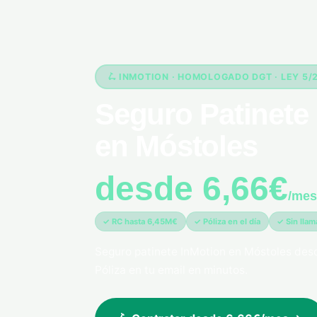
🛴 INMOTION · HOMOLOGADO DGT · LEY 5/
Seguro Patinete 
en Móstoles
desde 6,66€
/mes
✓ RC hasta 6,45M€
✓ Póliza en el día
✓ Sin lla
Seguro patinete InMotion en Móstoles des
Póliza en tu email en minutos.