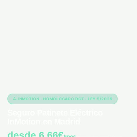
🛴 INMOTION · HOMOLOGADO DGT · LEY 5/2025
Seguro Patinete Eléctrico
InMotion en Madrid
desde 6,66€
/mes