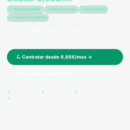
*pago único anual 79,99€
✓ RC hasta 6,45M€
✓ Póliza en el día
✓ Sin llamadas
✓ Cumple Ley 5/2025
Seguro patinete InMotion en Madrid desde
6,66€/mes*. RC 6,45M€. Póliza en tu email en minutos.
🛴 Contratar desde 6,66€/mes →
¿Cómo registro en la DGT?
Pago 100% seguro
Póliza en tu email
Cobertura en toda España
+500 asegurados