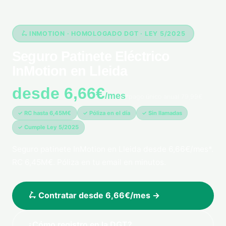
🛴 INMOTION · HOMOLOGADO DGT · LEY 5/2025
Seguro Patinete Eléctrico
InMotion en Lleida
desde 6,66€
/mes
*pago único anual 79,99€
✓ RC hasta 6,45M€
✓ Póliza en el día
✓ Sin llamadas
✓ Cumple Ley 5/2025
Seguro patinete InMotion en Lleida desde 6,66€/mes*.
RC 6,45M€. Póliza en tu email en minutos.
🛴 Contratar desde 6,66€/mes →
¿Cómo registro en la DGT?