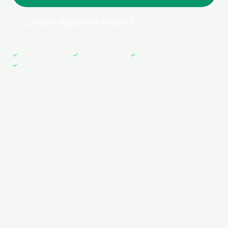
¿Cómo registro en la DGT?
Pago 100% seguro
Póliza en tu email
Cobertura en toda España
+500 asegurados