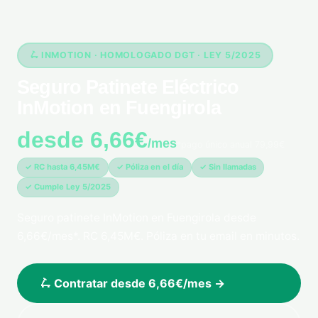
🛴 INMOTION · HOMOLOGADO DGT · LEY 5/2025
Seguro Patinete Eléctrico
InMotion en Fuengirola
desde 6,66€
/mes
*pago único anual 79,99€
✓ RC hasta 6,45M€
✓ Póliza en el día
✓ Sin llamadas
✓ Cumple Ley 5/2025
Seguro patinete InMotion en Fuengirola desde
6,66€/mes*. RC 6,45M€. Póliza en tu email en minutos.
🛴 Contratar desde 6,66€/mes →