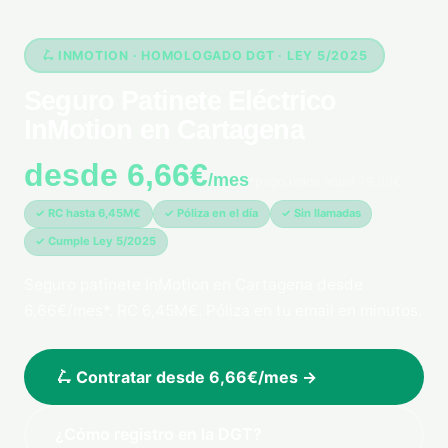
🛴 INMOTION · HOMOLOGADO DGT · LEY 5/2025
Seguro Patinete Eléctrico
InMotion en Cartagena
desde 6,66€
/mes
*pago único anual 79,99€
✓ RC hasta 6,45M€
✓ Póliza en el día
✓ Sin llamadas
✓ Cumple Ley 5/2025
Seguro patinete InMotion en Cartagena desde
6,66€/mes*. RC 6,45M€. Póliza en tu email en minutos.
🛴 Contratar desde 6,66€/mes →
¿Cómo registro en la DGT?