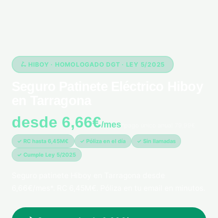
🛴 HIBOY · HOMOLOGADO DGT · LEY 5/2025
Seguro Patinete Eléctrico Hiboy
en Tarragona
desde 6,66€
/mes
*pago único anual 79,99€
✓ RC hasta 6,45M€
✓ Póliza en el día
✓ Sin llamadas
✓ Cumple Ley 5/2025
Seguro patinete Hiboy en Tarragona desde
6,66€/mes*. RC 6,45M€. Póliza en tu email en minutos.