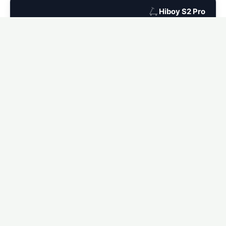
🛴
Hiboy S2 Pro
Ver seguro para Hiboy S2 Pro →
🛴
Hiboy MAX
Ver seguro para Hiboy MAX →
🛴
Hiboy MAX Pro
Ver seguro para Hiboy MAX Pro →