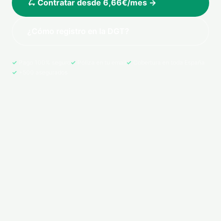
🛴 Contratar desde 6,66€/mes →
¿Cómo registro en la DGT?
Pago 100% seguro
Póliza en tu email
Cobertura en toda España
+500 asegurados