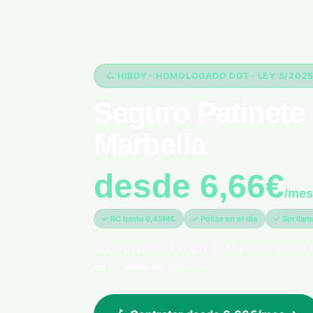
🛴 HIBOY · HOMOLOGADO DGT · LEY 5/202
Seguro Patinete 
Marbella
desde 6,66€
/mes
✓ RC hasta 6,45M€
✓ Póliza en el día
✓ Sin lla
Seguro patinete Hiboy en Marbella desde 
en tu email en minutos.