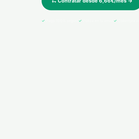
🛴 Contratar desde 6,66€/mes →
Pago 100% seguro
Póliza en tu email
Cobertura e