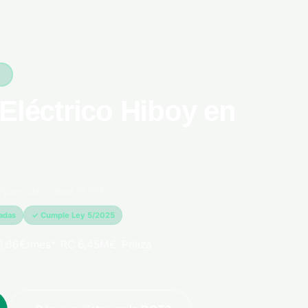
5
Eléctrico Hiboy en
*pago único anual 79,99€
madas
✓ Cumple Ley 5/2025
6,66€/mes*. RC 6,45M€. Póliza