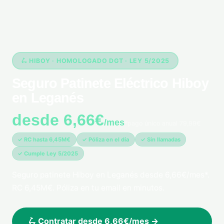
🛴 HIBOY · HOMOLOGADO DGT · LEY 5/2025
Seguro Patinete Eléctrico Hiboy
en Leganés
desde 6,66€
/mes
*pago único anual 79,99€
✓ RC hasta 6,45M€
✓ Póliza en el día
✓ Sin llamadas
✓ Cumple Ley 5/2025
Seguro patinete Hiboy en Leganés desde 6,66€/mes*.
RC 6,45M€. Póliza en tu email en minutos.
🛴 Contratar desde 6,66€/mes →