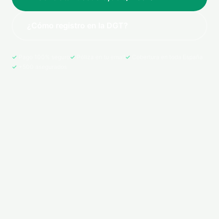
¿Cómo registro en la DGT?
Pago 100% seguro
Póliza en tu email
Cobertura en toda España
+500 asegurados