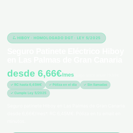
🛴 HIBOY · HOMOLOGADO DGT · LEY 5/2025
Seguro Patinete Eléctrico Hiboy
en Las Palmas de Gran Canaria
desde 6,66€
/mes
*pago único anual 79,99€
✓ RC hasta 6,45M€
✓ Póliza en el día
✓ Sin llamadas
✓ Cumple Ley 5/2025
Seguro patinete Hiboy en Las Palmas de Gran Canaria
desde 6,66€/mes*. RC 6,45M€. Póliza en tu email en
minutos.