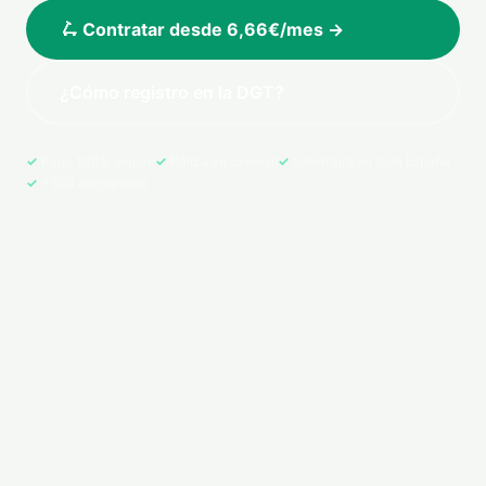
🛴 Contratar desde 6,66€/mes →
¿Cómo registro en la DGT?
Pago 100% seguro
Póliza en tu email
Cobertura en toda España
+500 asegurados