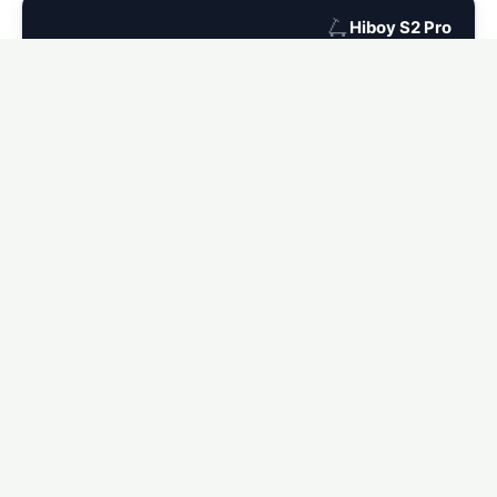
🛴
Hiboy S2 Pro
Ver seguro para Hiboy S2 Pro →
🛴
Hiboy MAX
Ver seguro para Hiboy MAX →
🛴
Hiboy MAX Pro
Ver seguro para Hiboy MAX Pro →