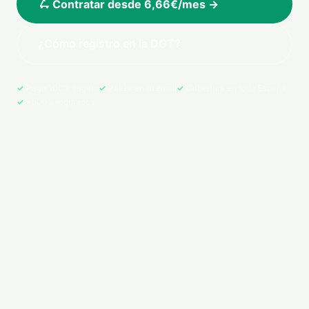
🛴 Contratar desde 6,66€/mes →
¿Cómo registro en la DGT?
Pago 100% seguro
Póliza en tu email
Cobertura en toda España
+500 asegurados