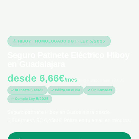
🛴 HIBOY · HOMOLOGADO DGT · LEY 5/2025
Seguro Patinete Eléctrico Hiboy
en Guadalajara
desde 6,66€
/mes
*pago único anual 79,99€
✓ RC hasta 6,45M€
✓ Póliza en el día
✓ Sin llamadas
✓ Cumple Ley 5/2025
Seguro patinete Hiboy en Guadalajara desde
6,66€/mes*. RC 6,45M€. Póliza en tu email en minutos.