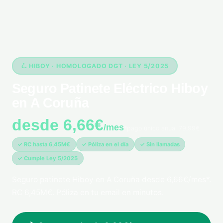
🛴 HIBOY · HOMOLOGADO DGT · LEY 5/2025
Seguro Patinete Eléctrico Hiboy
en A Coruña
desde 6,66€
/mes
*pago único anual 79,99€
✓ RC hasta 6,45M€
✓ Póliza en el día
✓ Sin llamadas
✓ Cumple Ley 5/2025
Seguro patinete Hiboy en A Coruña desde 6,66€/mes*.
RC 6,45M€. Póliza en tu email en minutos.