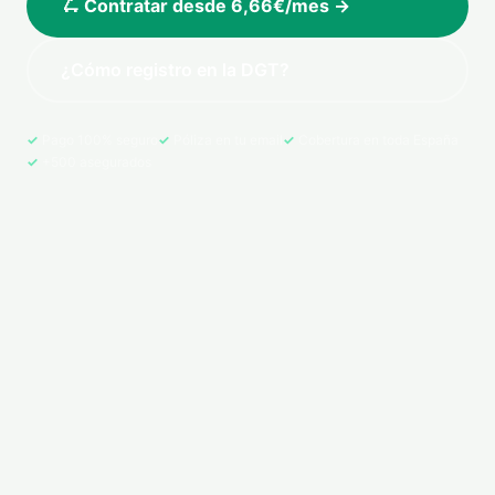
🛴 Contratar desde 6,66€/mes →
¿Cómo registro en la DGT?
Pago 100% seguro
Póliza en tu email
Cobertura en toda España
+500 asegurados