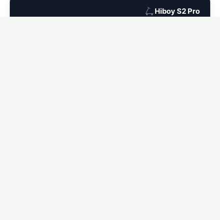
🛴
Hiboy S2 Pro
Ver seguro para Hiboy S2 Pro →
🛴
Hiboy MAX
Ver seguro para Hiboy MAX →
🛴
Hiboy MAX Pro
Ver seguro para Hiboy MAX Pro →