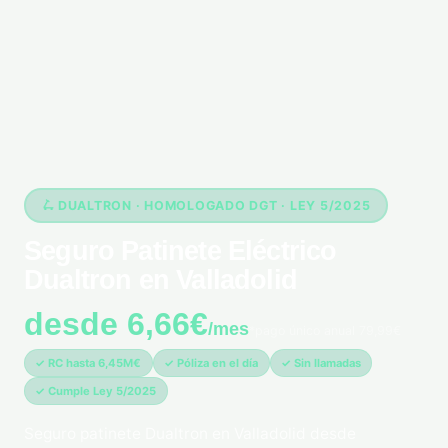
🛴 DUALTRON · HOMOLOGADO DGT · LEY 5/2025
Seguro Patinete Eléctrico
Dualtron en Valladolid
desde 6,66€
/mes
*pago único anual 79,99€
✓ RC hasta 6,45M€
✓ Póliza en el día
✓ Sin llamadas
✓ Cumple Ley 5/2025
Seguro patinete Dualtron en Valladolid desde