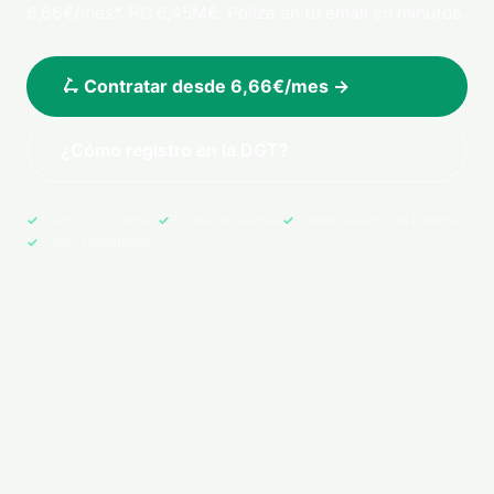
6,66€/mes*. RC 6,45M€. Póliza en tu email en minutos.
🛴 Contratar desde 6,66€/mes →
¿Cómo registro en la DGT?
Pago 100% seguro
Póliza en tu email
Cobertura en toda España
+500 asegurados