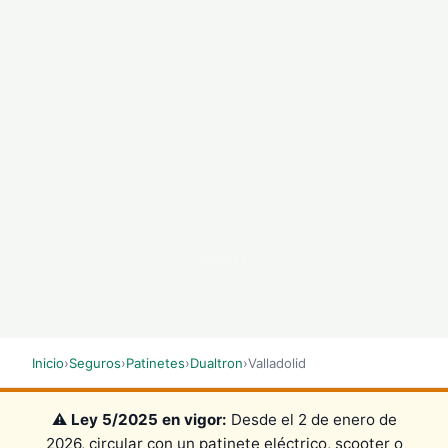
SCROLL
Inicio
›
Seguros
›
Patinetes
›
Dualtron
›
Valladolid
⚠️
Ley 5/2025 en vigor:
Desde el 2 de enero de
2026, circular con un patinete eléctrico, scooter o